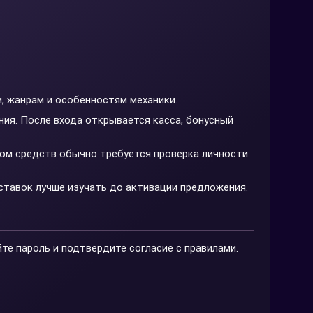
м, жанрам и особенностям механики.
ия. После входа открывается касса, бонусный
дом средств обычно требуется проверка личности
ставок лучше изучать до активации предложения.
йте пароль и подтвердите согласие с правилами.