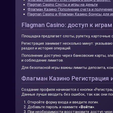
Flagman Casino Слоты и игры на деньги
Флагман Казино Пополнение счета и получени
Flagman Casino и Флагман Казино бонусы для и
Flagman Casino: доступ к игр
Площадка предлагает слоты, рулетку, карточные с
Регистрация занимает несколько минут: указываю
раздел и история операций.
Пополнение доступно через банковские карты, эл
и соблюдение лимитов.
Для безопасной игры важны лимиты депозита, конт
Флагман Казино Регистрация и
Создание профиля начинается с кнопки «Регистраци
Данные лучше вводить без ошибок, так как они по
Откройте форму входа и введите логин.
Добавьте пароль и нажмите
«Войти»
.
При необходимости восстановите доступ через