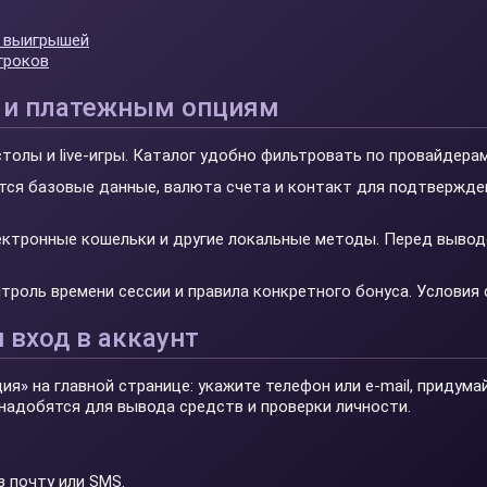
е выигрышей
гроков
ам и платежным опциям
толы и live-игры. Каталог удобно фильтровать по провайдера
тся базовые данные, валюта счета и контакт для подтвержден
ектронные кошельки и другие локальные методы. Перед выво
роль времени сессии и правила конкретного бонуса. Условия 
 вход в аккаунт
я» на главной странице: укажите телефон или e-mail, придума
надобятся для вывода средств и проверки личности.
 почту или SMS.