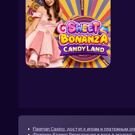
Flagman Casino: доступ к играм и платежным о
Флагман Казино Регистрация и вход в аккаунт