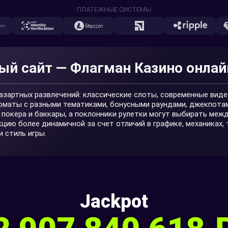
ПЛАТЕЖНЫЕ СИСТЕМЫ
ый сайт — Флагман Казино онлай
зартных развлечений: классические слоты, современные видео
томаты с разными тематиками, бонусными раундами, джекпота
окера и баккары, а поклонники рулетки могут выбирать между
ию более динамичной за счет отличий в графике, механиках, 
 стиль игры.
Jackpot