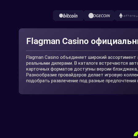
Flagman Casino официальн
Flagman Casino объединяет широкий ассортимент а
реальными дилерами. В каталоге встречаются ав
карточных форматов доступны версии блэкджека, п
Разнообразие провайдеров делает игровую коллекц
подобрать развлечение под разные предпочтения и